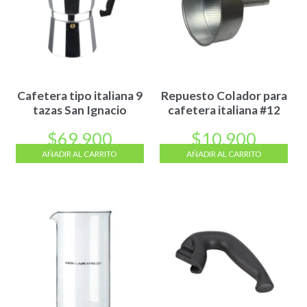
Cafetera tipo italiana 9
Repuesto Colador para
tazas San Ignacio
cafetera italiana #12
$
69.900
$
10.900
AÑADIR AL CARRITO
AÑADIR AL CARRITO