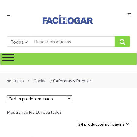
Ir
Ir
a
al
la
contenido
navegación
Todos
Inicio
/
Cocina
/ Cafeteras y Prensas
Mostrando los 10 resultados