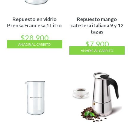
Repuesto en vidrio
Repuesto mango
Prensa Francesa 1 Litro
cafetera italiana 9 y 12
tazas
$
28.900
$
7.900
AÑADIR AL CARRITO
AÑADIR AL CARRITO