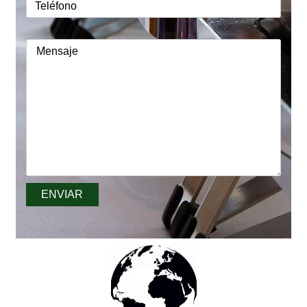
Mensaje
ENVIAR