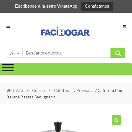
Escribenos a nuestro WhatsApp
Contáctanos
Ir
Ir
a
al
la
contenido
navegación
All
Inicio
/
Cocina
/
Cafeteras y Prensas
/ Cafetera tipo
italiana 9 tazas San Ignacio
🔍