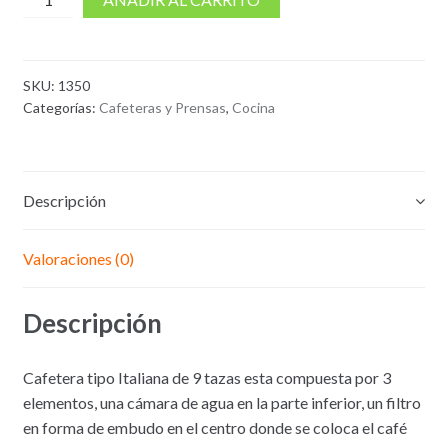
de
Cafetera
tipo
SKU:
1350
italiana
Categorías:
Cafeteras y Prensas
,
Cocina
9
tazas
San
Ignacio
Descripción
Valoraciones (0)
Descripción
Cafetera tipo Italiana de 9 tazas esta compuesta por 3
elementos, una cámara de agua en la parte inferior, un filtro
en forma de embudo en el centro donde se coloca el café