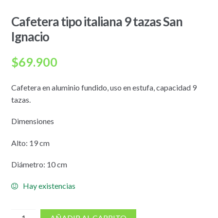
Cafetera tipo italiana 9 tazas San
Ignacio
$
69.900
Cafetera en aluminio fundido, uso en estufa, capacidad 9
tazas.
Dimensiones
Alto: 19 cm
Diámetro: 10 cm
Hay existencias
cantidad
AÑADIR AL CARRITO