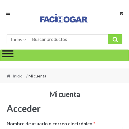
Ir
Ir
a
al
la
contenido
navegación
Todos
Inicio
/ Mi cuenta
Mi cuenta
Acceder
Obligatorio
Nombre de usuario o correo electrónico
*