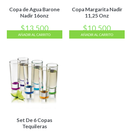
Copa de Agua Barone
Copa Margarita Nadir
Nadir 16onz
11,25 Onz
$
13.500
$
10.500
AÑADIR AL CARRITO
AÑADIR AL CARRITO
Set De 6 Copas
Tequileras