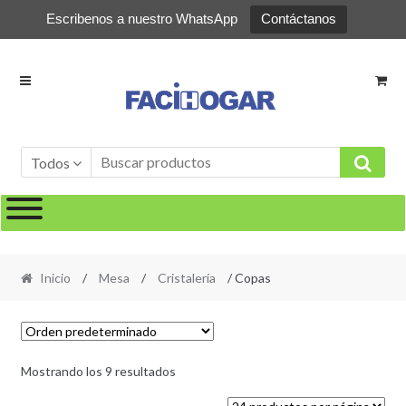
Escribenos a nuestro WhatsApp
Contáctanos
Ir
Ir
a
al
la
contenido
navegación
Todos
Inicio
/
Mesa
/
Cristalería
/ Copas
Mostrando los 9 resultados