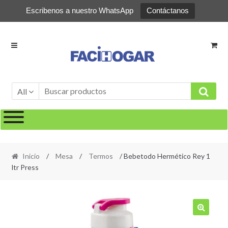
Escribenos a nuestro WhatsApp
Contáctanos
Ir
Ir
a
al
la
contenido
navegación
All
Inicio
/
Mesa
/
Termos
/ Bebetodo Hermético Rey 1
ltr Press
🔍