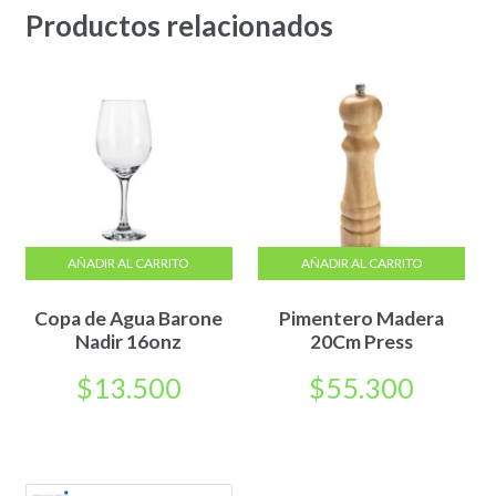
Productos relacionados
AÑADIR AL CARRITO
AÑADIR AL CARRITO
Copa de Agua Barone
Pimentero Madera
Nadir 16onz
20Cm Press
$
13.500
$
55.300