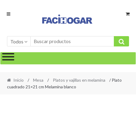
Ir
Ir
a
al
la
contenido
navegación
Todos
Inicio
/
Mesa
/
Platos y vajillas en melamina
/ Plato
cuadrado 21×21 cm Melamina blanco