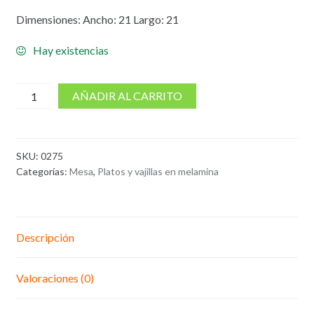
Dimensiones: Ancho: 21 Largo: 21
Hay existencias
cantidad
AÑADIR AL CARRITO
de
Plato
cuadrado
SKU:
0275
21x21
Categorías:
Mesa
,
Platos y vajillas en melamina
cm
Melamina
blanco
Descripción
Valoraciones (0)