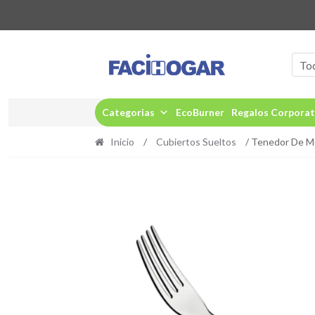
Ir
Ir
a
al
To
la
contenido
navegación
Categorias
EcoBurner
Regalos Corporat
Inicio
/
Cubiertos Sueltos
/ Tenedor De M