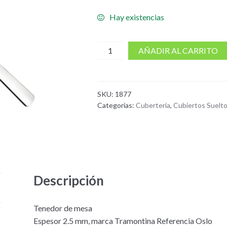
Hay existencias
cantidad
AÑADIR AL CARRITO
de
Tenedor
De
SKU:
1877
Mesa
Categorías:
Cuberteria
,
Cubiertos Suelt
Oslo
Descripción
Tenedor de mesa
Espesor 2.5 mm, marca Tramontina Referencia Oslo