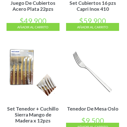
Juego De Cubiertos
Set Cubiertos 16 pzs
Acero Plata 22pzs
Capri Inox 410
$
49.900
$
59.900
AÑADIR AL CARRITO
AÑADIR AL CARRITO
Set Tenedor + Cuchillo
Tenedor De Mesa Oslo
Sierra Mango de
$
9.500
Madera x 12pzs
AÑADIR AL CARRITO