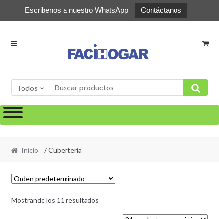
Escribenos a nuestro WhatsApp
Contáctanos
Ir
Ir
a
al
la
contenido
navegación
Todos
Inicio
/ Cuberteria
Mostrando los 11 resultados