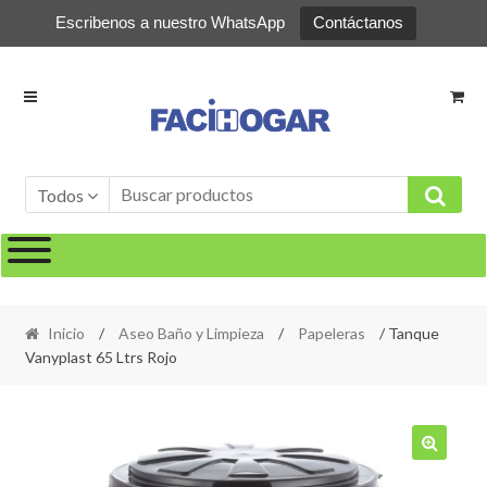
Escribenos a nuestro WhatsApp
Contáctanos
Ir
Ir
a
al
la
contenido
navegación
Todos
Inicio
/
Aseo Baño y Limpieza
/
Papeleras
/ Tanque
Vanyplast 65 Ltrs Rojo
🔍