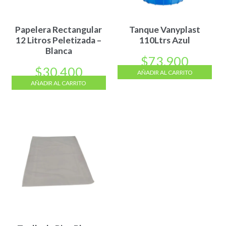
Papelera Rectangular
Tanque Vanyplast
12 Litros Peletizada –
110Ltrs Azul
Blanca
$
73.900
$
30.400
AÑADIR AL CARRITO
AÑADIR AL CARRITO