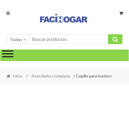
Ir
Ir
a
al
la
contenido
navegación
Todos
Inicio
/
Aseo Baño y Limpieza
/ Cepillo para inodoro