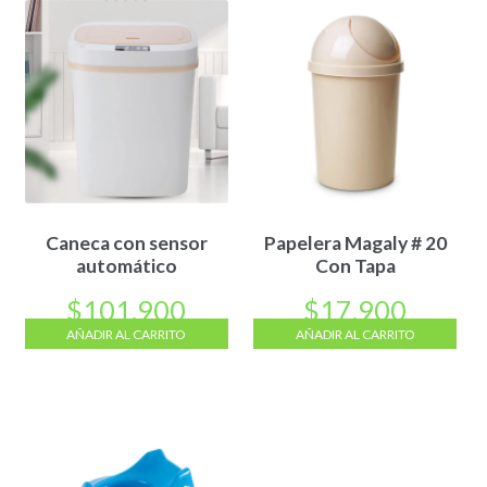
Caneca con sensor
Papelera Magaly # 20
automático
Con Tapa
$
101.900
$
17.900
AÑADIR AL CARRITO
AÑADIR AL CARRITO