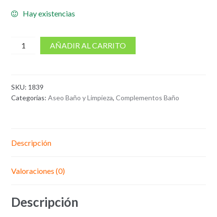
Hay existencias
cantidad
AÑADIR AL CARRITO
de
Cepillo
para
SKU:
1839
inodoro
Categorías:
Aseo Baño y Limpieza
,
Complementos Baño
Descripción
Valoraciones (0)
Descripción