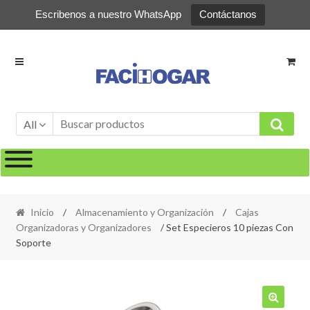
Escribenos a nuestro WhatsApp
Contáctanos
Ir
Ir
a
al
la
contenido
navegación
All
Inicio
/
Almacenamiento y Organización
/
Cajas
Organizadoras y Organizadores
/ Set Especieros 10 piezas Con
Soporte