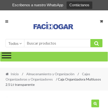
Escribenos a nuestro WhatsApp
Contáctanos
Ir
Ir
a
al
la
contenido
navegación
Todos
Inicio
/
Almacenamiento y Organización
/
Cajas
Organizadoras y Organizadores
/ Caja Organizadora Multiusos
2.5 Lt transparente