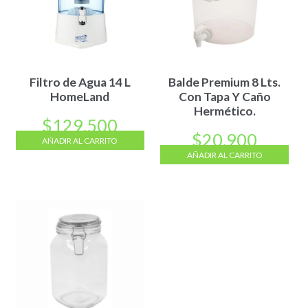
Filtro de Agua 14 L
Balde Premium 8 Lts.
HomeLand
Con Tapa Y Caño
Hermético.
$
129.500
$
20.900
AÑADIR AL CARRITO
AÑADIR AL CARRITO