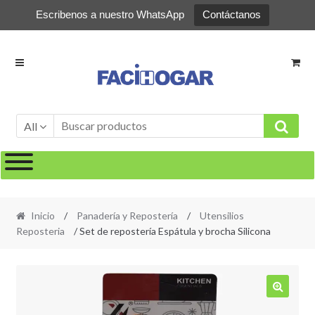
Escribenos a nuestro WhatsApp
Contáctanos
Ir
Ir
a
al
la
contenido
navegación
All
Inicio
/
Panadería y Repostería
/
Utensilios
Reposteria
/ Set de repostería Espátula y brocha Silicona
🔍