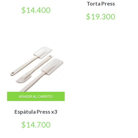
Torta Press
$
14.400
$
19.300
AÑADIR AL CARRITO
Espátula Press x3
$
14.700