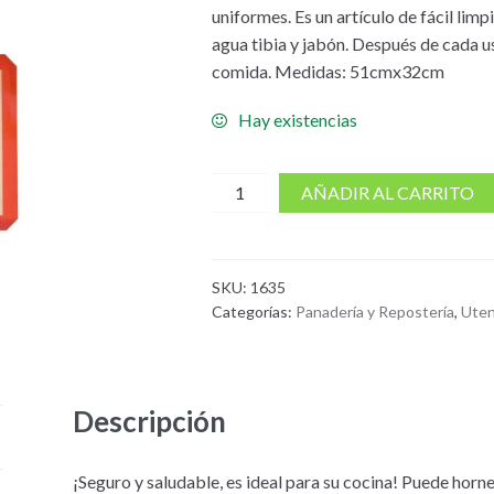
uniformes. Es un artículo de fácil lim
agua tibia y jabón. Después de cada u
comida. Medidas: 51cmx32cm
Hay existencias
cantidad
AÑADIR AL CARRITO
de
Tapete
de
SKU:
1635
Silicona
Categorías:
Panadería y Repostería
,
Uten
Para
Hornear
Descripción
¡Seguro y saludable, es ideal para su cocina! Puede horn