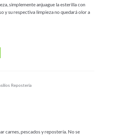
pieza, simplemente anjuague la esterilla con
so y su respectiva limpieza no quedará olor a
silios Reposteria
ear carnes, pescados y repostería. No se