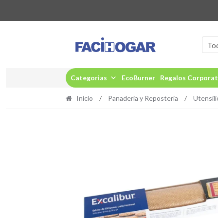
Ir
Ir
a
al
To
la
contenido
navegación
Categorias
EcoBurner
Regalos Corporat
Inicio
/
Panadería y Repostería
/
Utensili