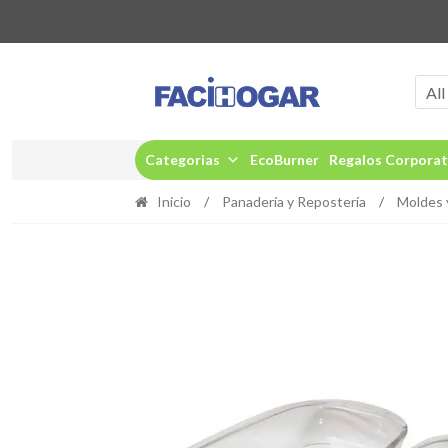
Ir
Ir
a
al
All
la
contenido
navegación
Categorias
EcoBurner
Regalos Corporat
Inicio
/
Panadería y Repostería
/
Moldes y