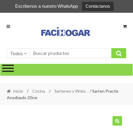
Escribenos a nuestro WhatsApp
Contáctanos
Ir
Ir
a
al
la
contenido
navegación
Todos
Inicio
/
Cocina
/
Sartenes y Woks
/ Sarten Practix
Anodizado 20cm
🔍