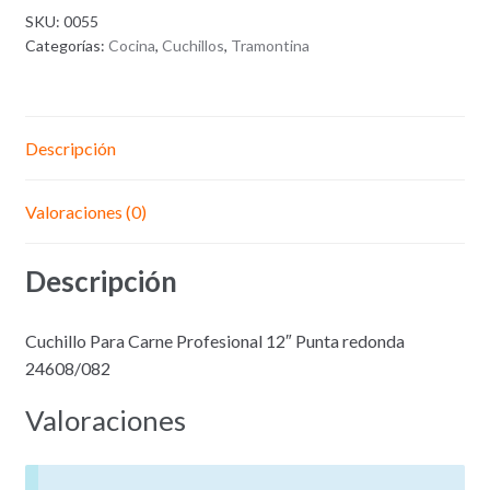
para
SKU:
0055
chef
Categorías:
Cocina
,
Cuchillos
,
Tramontina
Tramontina
12
Pulgadas
Descripción
Valoraciones (0)
Descripción
Cuchillo Para Carne Profesional 12″ Punta redonda
24608/082
Valoraciones