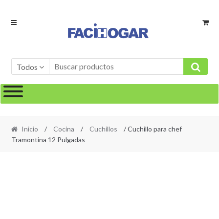
Ir
Ir
a
al
la
contenido
navegación
Todos
Inicio
/
Cocina
/
Cuchillos
/ Cuchillo para chef
Tramontina 12 Pulgadas