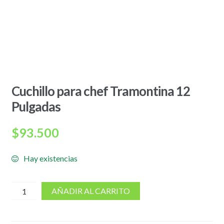
Cuchillo para chef Tramontina 12
Pulgadas
$
93.500
Hay existencias
cantidad
AÑADIR AL CARRITO
de
Cuchillo