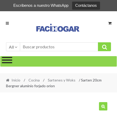
Escribenos a nuestro WhatsApp
Contáctanos
Ir
Ir
a
al
la
contenido
navegación
All
Inicio
/
Cocina
/
Sartenes y Woks
/ Sarten 20cm
Bergner aluminio forjado orion
🔍