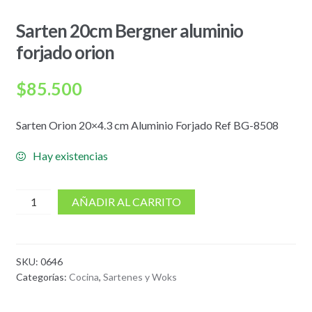
Sarten 20cm Bergner aluminio
forjado orion
$
85.500
Sarten Orion 20×4.3 cm Aluminio Forjado Ref BG-8508
Hay existencias
cantidad
AÑADIR AL CARRITO
de
Sarten
20cm
SKU:
0646
Bergner
Categorías:
Cocina
,
Sartenes y Woks
aluminio
forjado