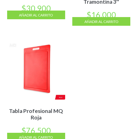
Tramontina 3″
$
30.900
$
16.000
AÑADIR AL CARRITO
AÑADIR AL CARRITO
Tabla Profesional MQ
Roja
$
76.500
AÑADIR AL CARRITO