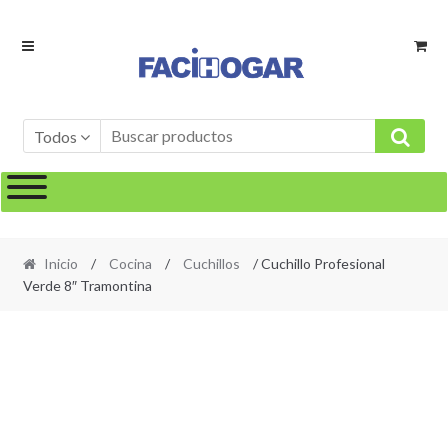
Ir
Ir
a
al
la
contenido
navegación
Todos
Inicio
/
Cocina
/
Cuchillos
/ Cuchillo Profesional
Verde 8″ Tramontina