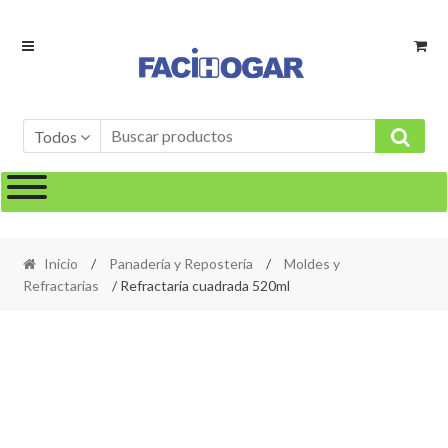
Ir
Ir
a
al
la
contenido
navegación
Todos
Inicio
/
Panadería y Repostería
/
Moldes y
Refractarias
/ Refractaria cuadrada 520ml