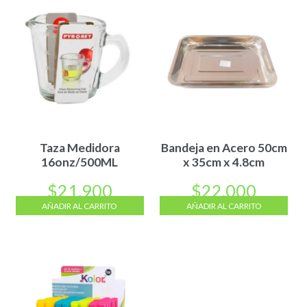
Taza Medidora
Bandeja en Acero 50cm
16onz/500ML
x 35cm x 4.8cm
$
21.900
$
22.000
AÑADIR AL CARRITO
AÑADIR AL CARRITO