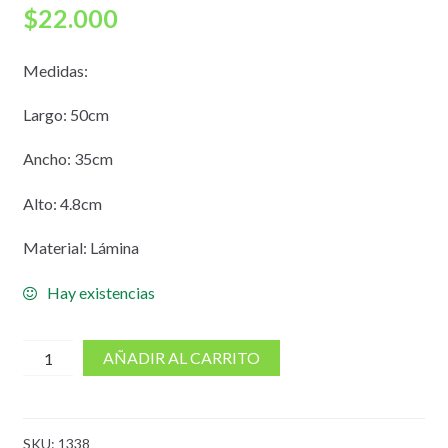
$
22.000
Medidas:
Largo: 50cm
Ancho: 35cm
Alto: 4.8cm
Material: Lámina
Hay existencias
cantidad
AÑADIR AL CARRITO
de
Bandeja
en
SKU:
1338