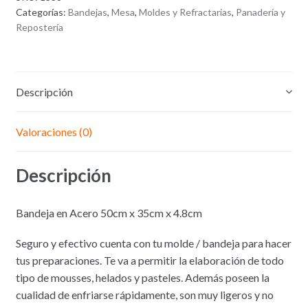
Acero
Categorías:
Bandejas
,
Mesa
,
Moldes y Refractarias
,
Panadería y
50cm
Repostería
x
35cm
x
4.8cm
Descripción
Valoraciones (0)
Descripción
Bandeja en Acero 50cm x 35cm x 4.8cm
Seguro y efectivo cuenta con tu molde / bandeja para hacer
tus preparaciones. Te va a permitir la elaboración de todo
tipo de mousses, helados y pasteles. Además poseen la
cualidad de enfriarse rápidamente, son muy ligeros y no