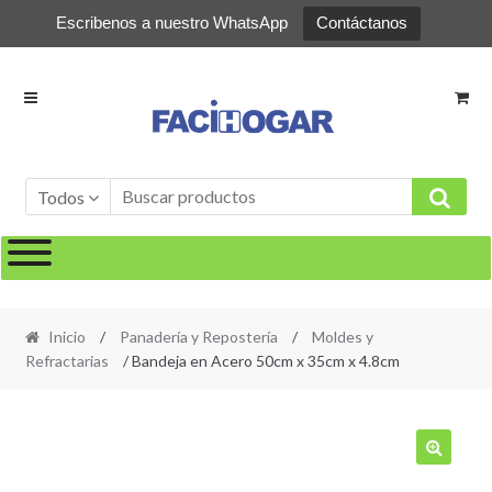
Escribenos a nuestro WhatsApp
Contáctanos
Ir
Ir
a
al
la
contenido
navegación
Todos
Inicio
/
Panadería y Repostería
/
Moldes y
Refractarias
/ Bandeja en Acero 50cm x 35cm x 4.8cm
🔍