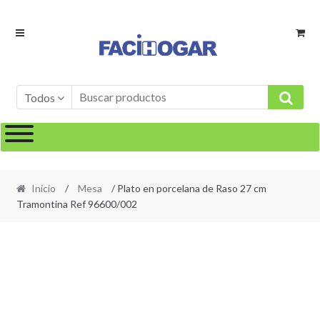
Ir
Ir
a
al
la
contenido
navegación
Todos
Inicio
/
Mesa
/ Plato en porcelana de Raso 27 cm
Tramontina Ref 96600/002