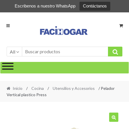
Escribenos a nuestro WhatsApp
Contáctanos
Ir
Ir
a
al
la
contenido
navegación
All
Inicio
/
Cocina
/
Utensílios y Accesorios
/ Pelador
Vertical plastico Press
🔍