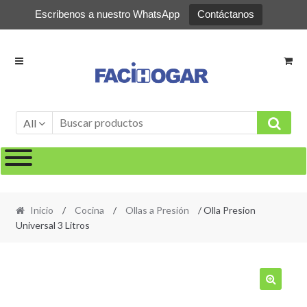
Escribenos a nuestro WhatsApp
Contáctanos
Ir
Ir
a
al
la
contenido
navegación
All
Inicio
/
Cocina
/
Ollas a Presión
/ Olla Presion
Universal 3 Litros
🔍