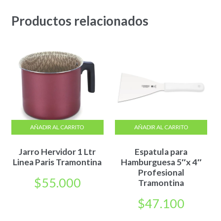
Productos relacionados
AÑADIR AL CARRITO
AÑADIR AL CARRITO
Jarro Hervidor 1 Ltr
Espatula para
Linea Paris Tramontina
Hamburguesa 5″x 4″
Profesional
$
55.000
Tramontina
$
47.100