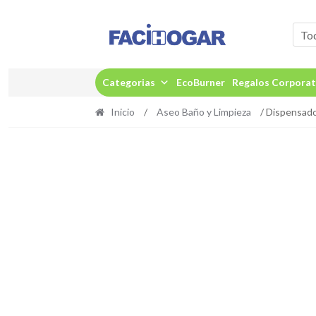
Ir
Ir
a
al
To
la
contenido
navegación
Categorias
EcoBurner
Regalos Corporat
Inicio
/
Aseo Baño y Limpieza
/ Dispensado