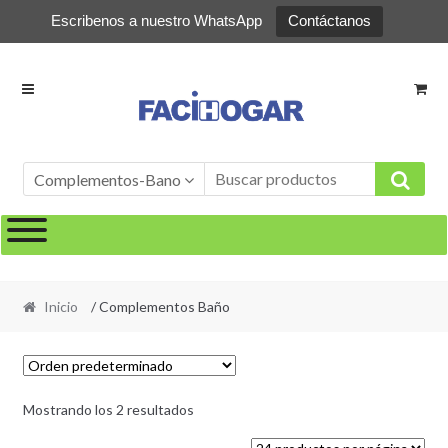
Escribenos a nuestro WhatsApp
Contáctanos
Ir
Ir
a
al
la
contenido
navegación
Complementos-Bano
Inicio
/ Complementos Baño
Mostrando los 2 resultados