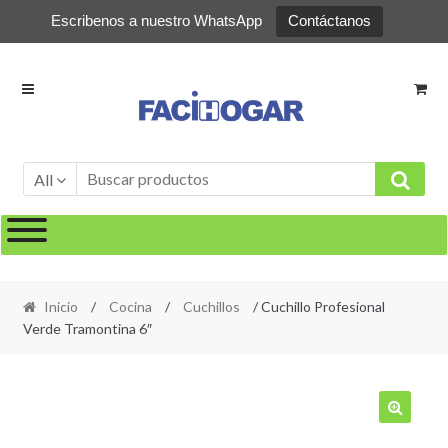
Escribenos a nuestro WhatsApp
Contáctanos
Ir
Ir
a
al
la
contenido
navegación
All
Inicio
/
Cocina
/
Cuchillos
/ Cuchillo Profesional
Verde Tramontina 6″
🔍