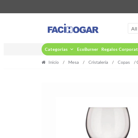
Ir
Ir
a
al
All
la
contenido
navegación
Categorias
EcoBurner
Regalos Corporat
Inicio
/
Mesa
/
Cristalería
/
Copas
/ 