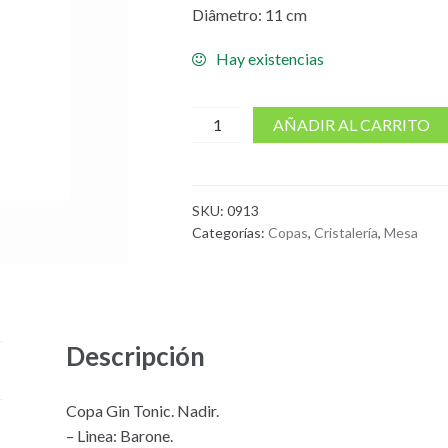
Diâmetro: 11 cm
Hay existencias
cantidad
AÑADIR AL CARRITO
de
Copa
Gin
SKU:
0913
Tonic
Categorías:
Copas
,
Cristalería
,
Mesa
Nadir
20,25
Oz
/
600
Descripción
ml
Copa Gin Tonic. Nadir.
– Linea: Barone.