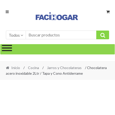
Ir
Ir
a
al
la
contenido
navegación
Todos
Inicio
/
Cocina
/
Jarros y Chocolateras
/ Chocolatera
acero inoxidable 2Ltr / Tapa y Cono Antiderrame