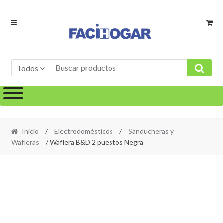
Ir
Ir
a
al
la
contenido
navegación
Todos
Inicio
/
Electrodomésticos
/
Sanducheras y
Wafleras
/ Waflera B&D 2 puestos Negra