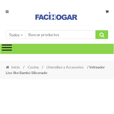
Ir
Ir
a
al
la
contenido
navegación
Todos
Inicio
/
Cocina
/
Utensílios y Accesorios
/ Volteador
Liso Ilko Bambú Siliconado