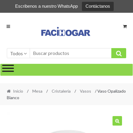
Escribenos a nuestro WhatsApp
Contáctanos
Ir
Ir
a
al
la
contenido
navegación
Todos
Inicio
/
Mesa
/
Cristalería
/
Vasos
/ Vaso Opalizado
Blanco
🔍