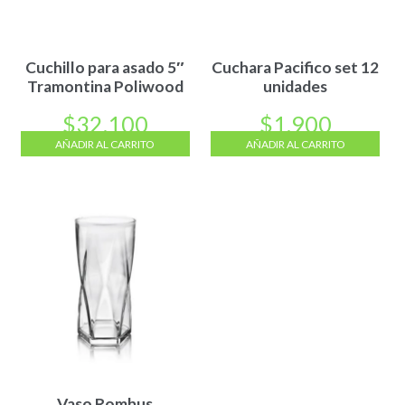
Cuchillo para asado 5″
Cuchara Pacifico set 12
Tramontina Poliwood
unidades
$
32.100
$
1.900
AÑADIR AL CARRITO
AÑADIR AL CARRITO
Vaso Rombus