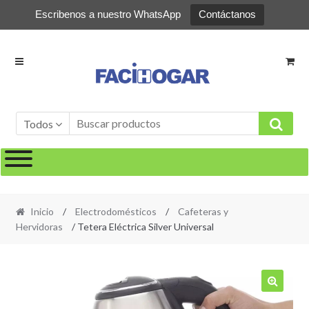
Escribenos a nuestro WhatsApp
Contáctanos
Ir
Ir
a
al
la
contenido
navegación
Todos
Inicio
/
Electrodomésticos
/
Cafeteras y
Hervidoras
/ Tetera Eléctrica Silver Universal
🔍