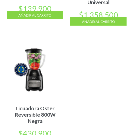
Universal
$
139.900
$
1.358.500
AÑADIR AL CARRITO
AÑADIR AL CARRITO
Licuadora Oster
Reversible 800W
Negra
$
430.900