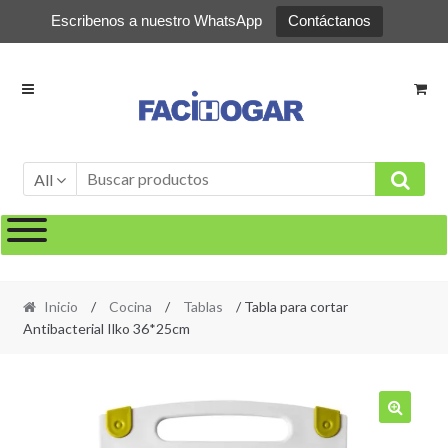
Escribenos a nuestro WhatsApp
Contáctanos
Ir
Ir
a
al
la
contenido
navegación
All
Inicio
/
Cocina
/
Tablas
/ Tabla para cortar
Antibacterial Ilko 36*25cm
🔍