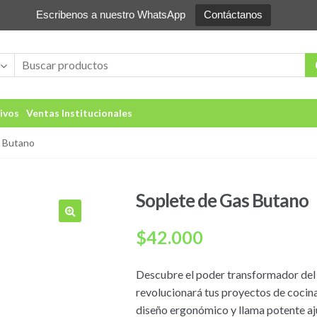
Escribenos a nuestro WhatsApp
Contáctanos
ivos
Ventas Institucionales
s Butano
Soplete de Gas Butano
🔍
$
42.000
Descubre el poder transformador del 
revolucionará tus proyectos de cocina
diseño ergonómico y llama potente aju