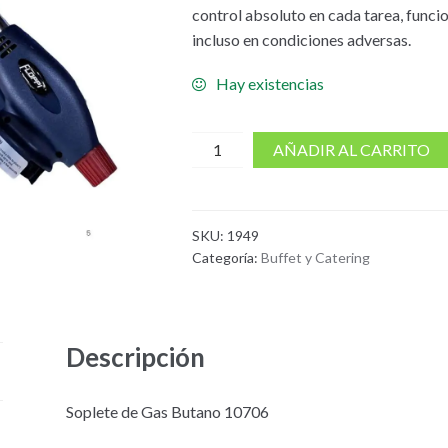
control absoluto en cada tarea, func
incluso en condiciones adversas.
Hay existencias
cantidad
AÑADIR AL CARRITO
de
Soplete
de
SKU:
1949
Gas
Categoría:
Buffet y Catering
Butano
Descripción
Soplete de Gas Butano 10706