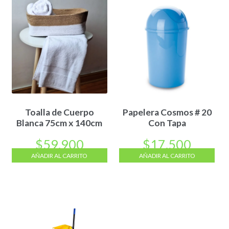
Toalla de Cuerpo
Papelera Cosmos # 20
Blanca 75cm x 140cm
Con Tapa
$
59.900
$
17.500
AÑADIR AL CARRITO
AÑADIR AL CARRITO