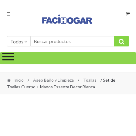
Ir
Ir
a
al
la
contenido
navegación
Todos
Inicio
/
Aseo Baño y Limpieza
/
Toallas
/ Set de
Toallas Cuerpo + Manos Essenza Decor Blanca