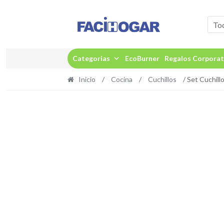
Ir
Ir
a
al
To
la
contenido
navegación
Categorias
EcoBurner
Regalos Corporat
Inicio
/
Cocina
/
Cuchillos
/ Set Cuchill