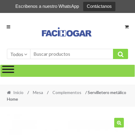
Escribenos a nuestro WhatsApp
Contáctanos
Ir
Ir
a
al
la
contenido
navegación
Todos
Inicio
/
Mesa
/
Complementos
/ Servilletero metálico
Home
🔍