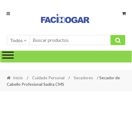
Ir
Ir
a
al
la
contenido
navegación
Todos
Inicio
/
Cuidado Personal
/
Secadores
/ Secador de
Cabello Profesional Sadira CMS