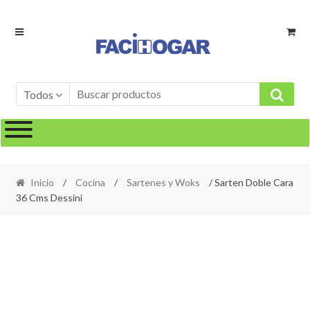
Ir
Ir
a
al
la
contenido
navegación
Todos
Inicio
/
Cocina
/
Sartenes y Woks
/ Sarten Doble Cara
36 Cms Dessini