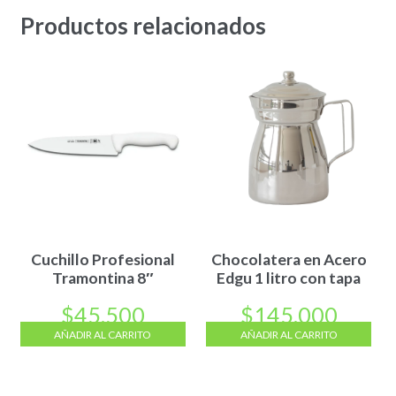
Productos relacionados
Cuchillo Profesional
Chocolatera en Acero
Tramontina 8″
Edgu 1 litro con tapa
$
45.500
$
145.000
AÑADIR AL CARRITO
AÑADIR AL CARRITO