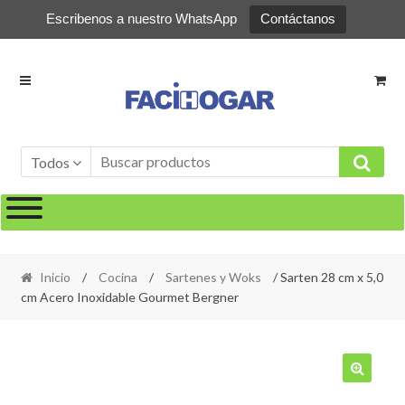
Escribenos a nuestro WhatsApp
Contáctanos
Ir
Ir
a
al
la
contenido
navegación
Todos
Inicio
/
Cocina
/
Sartenes y Woks
/ Sarten 28 cm x 5,0
cm Acero Inoxidable Gourmet Bergner
🔍