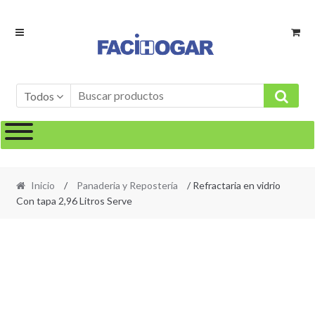
Ir
Ir
a
al
la
contenido
navegación
Todos
Inicio
/
Panaderia y Repostería
/ Refractaria en vidrio
Con tapa 2,96 Litros Serve