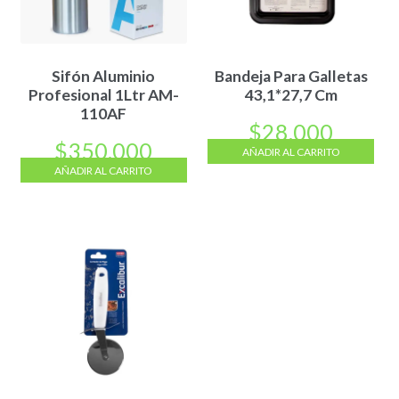
Sifón Aluminio
Bandeja Para Galletas
Profesional 1Ltr AM-
43,1*27,7 Cm
110AF
$
28.000
$
350.000
AÑADIR AL CARRITO
AÑADIR AL CARRITO