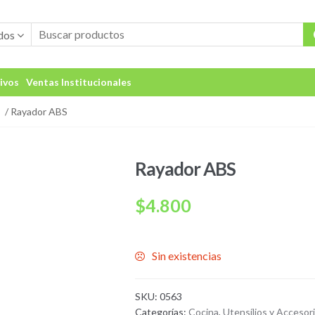
dos
ivos
Ventas Institucionales
/ Rayador ABS
Rayador ABS
$
4.800
Sin existencias
SKU:
0563
Categorías:
Cocina
,
Utensílios y Accesor