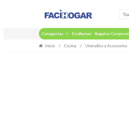
Ir
Ir
a
al
To
la
contenido
navegación
Categorias
EcoBurner
Regalos Corporat
Inicio
/
Cocina
/
Utensílios y Accesorios