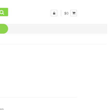
$0
ios