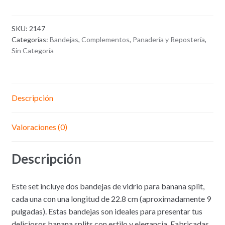
Set
x2
SKU:
2147
Bandeja
Categorías:
Bandejas
,
Complementos
,
Panadería y Repostería
,
Banana
Sin Categoría
Split
22,8
cms
Descripción
Valoraciones (0)
Descripción
Este set incluye dos bandejas de vidrio para banana split,
cada una con una longitud de 22.8 cm (aproximadamente 9
pulgadas). Estas bandejas son ideales para presentar tus
deliciosos banana splits con estilo y elegancia. Fabricadas