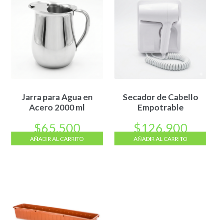
Jarra para Agua en
Secador de Cabello
Acero 2000 ml
Empotrable
$
65.500
$
126.900
AÑADIR AL CARRITO
AÑADIR AL CARRITO