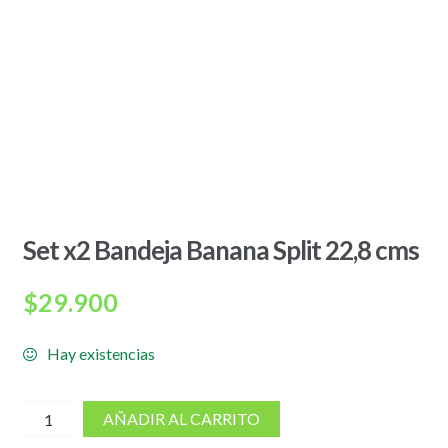
Set x2 Bandeja Banana Split 22,8 cms
$
29.900
Hay existencias
cantidad
AÑADIR AL CARRITO
de