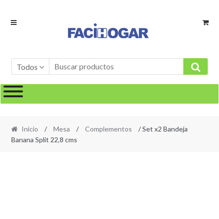
Ir
Ir
a
al
la
contenido
navegación
Todos
Inicio
/
Mesa
/
Complementos
/ Set x2 Bandeja
Banana Split 22,8 cms