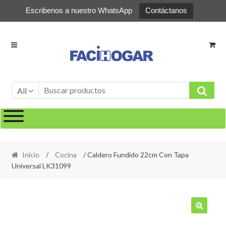
Escribenos a nuestro WhatsApp
Contáctanos
Ir
Ir
a
al
la
contenido
navegación
All
Inicio
/
Cocina
/ Caldero Fundido 22cm Con Tapa
Universal LK31099
🔍