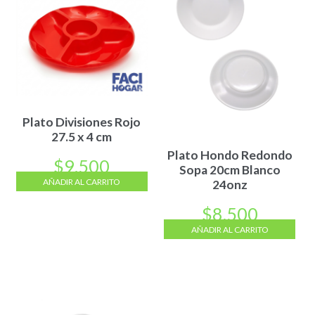
Plato Divisiones Rojo
27.5 x 4 cm
Plato Hondo Redondo
$
9.500
Sopa 20cm Blanco
AÑADIR AL CARRITO
24onz
$
8.500
AÑADIR AL CARRITO