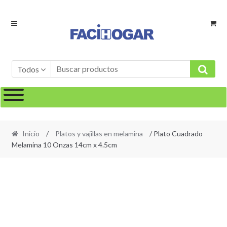
Ir
Ir
a
al
la
contenido
navegación
Todos
Inicio
/
Platos y vajillas en melamina
/ Plato Cuadrado
Melamina 10 Onzas 14cm x 4.5cm