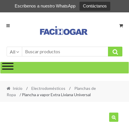
Escribenos a nuestro WhatsApp
Contáctanos
Ir
Ir
a
al
la
contenido
navegación
All
Inicio
/
Electrodomésticos
/
Planchas de
Ropa
/ Plancha a vapor Extra Liviana Universal
🔍