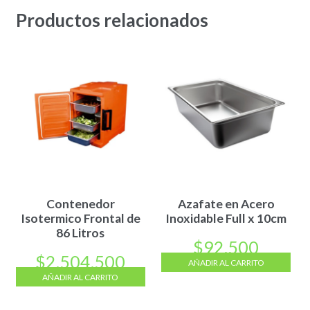
Productos relacionados
Contenedor
Azafate en Acero
Isotermico Frontal de
Inoxidable Full x 10cm
86 Litros
$
92.500
$
2.504.500
AÑADIR AL CARRITO
AÑADIR AL CARRITO