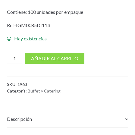
Contiene: 100 unidades por empaque
Ref-IGM0085DI113
Hay existencias
cantidad
AÑADIR AL CARRITO
de
Pincho
Pala
SKU:
1963
Bambu
Categoría:
Buffet y Catering
x
16cms
100und
Descripción